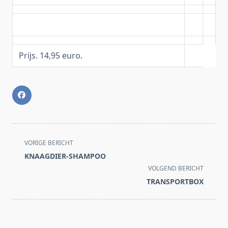
Prijs. 14,95 euro.
<span
VORIGE BERICHT
class="nav-
KNAAGDIER-SHAMPOO
subtitle
VOLGEND BERICHT
screen-
TRANSPORTBOX
reader-
text">Pagina</span>