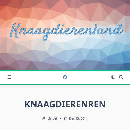
Ga
naar
de
inhoud
KNAAGDIERENREN
Marcel
Dec 15, 2014